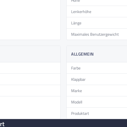
eindruckende Leistung und uneingeschränkte
Höhe
Lenkerhöhe
htung klar und zuverlässig, für mehr Sicherheit im
Länge
Maximales Benutzergewicht
ALLGEMEIN
Farbe
Klappbar
Marke
Modell
Produktart
rt