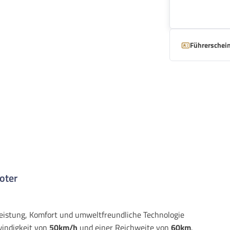
Führerschein
oter
 Leistung, Komfort und umweltfreundliche Technologie
windigkeit von
50km/h
und einer Reichweite von
60km
.