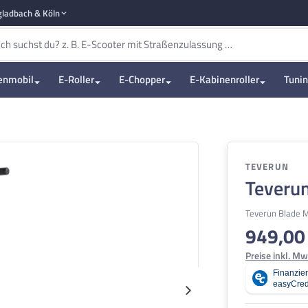
ladbach & Köln
enmobil
E-Roller
E-Chopper
E-Kabinenroller
Tuni
TEVERUN
Teverun
Teverun Blade 
949,00
Regulärer Pre
Preise inkl. Mw