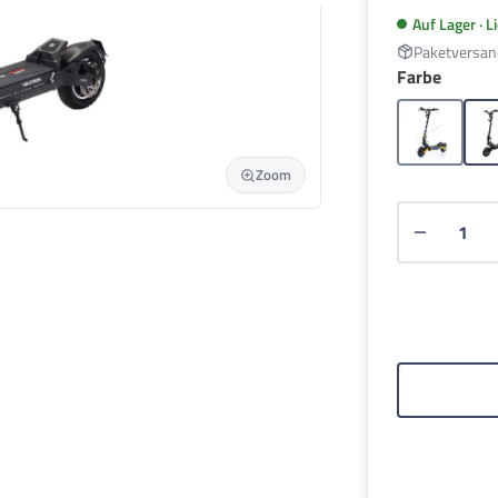
Auf Lager · L
Paketversan
auswä
Farbe
Gelb
Zoom
Produkt 