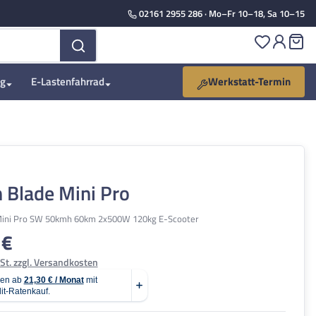
02161 2955 286
· Mo–Fr 10–18, Sa 10–15
Du hast 
Wa
ng
E-Lastenfahrrad
Werkstatt-Termin
 Blade Mini Pro
Mini Pro SW 50kmh 60km 2x500W 120kg E-Scooter
 €
is:
St. zzgl. Versandkosten