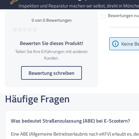
Batteriespannung
48V
Inspektion und Reparatur machen wir selbst, direkt in Mönchen
Akkutyp
Lithium-Ionen
Bewertungen nur 
0 von 0 Bewertungen
Akkukapazität
20Ah
Durchschnittliche Bewertung von 0 von 5 Sternen
Akkukapazität (Wh)
940Wh
Bewerten Sie dieses Produkt!
Keine B
Akkuladezeit
6-7 Stunden
Teilen Sie Ihre Erfahrungen mit anderen
Entnehmbarer Akku
Kunden.
Abmessungen
125cm x 118cm x 65cm
Bewertung schreiben
Gewicht
29kg
Häufige Fragen
Was bedeutet Straßenzulassung (ABE) bei E-Scootern?
Eine ABE (Allgemeine Betriebserlaubnis nach eKFV) erlaubt es, de