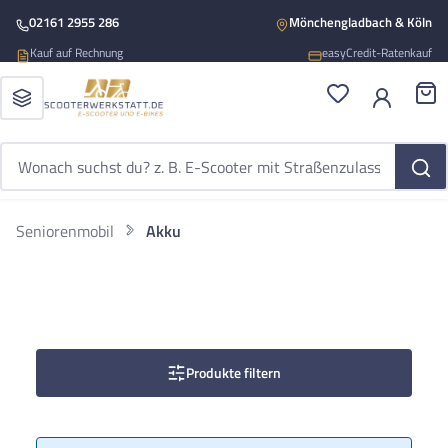
Zum Hauptinhalt springen
02161 2955 286
Mönchengladbach & Köln
Kauf auf Rechnung
easyCredit-Ratenkauf
Du hast 0 Produ
War
Seniorenmobil
Akku
Produkte filtern