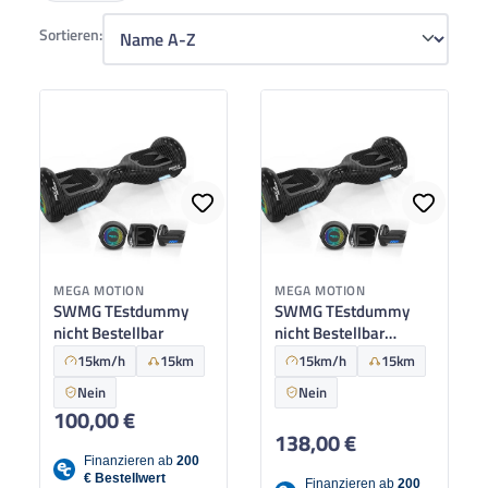
Sortieren:
MEGA MOTION
MEGA MOTION
SWMG TEstdummy
SWMG TEstdummy
nicht Bestellbar
nicht Bestellbar
Vorbestellbar 15.04,
15km/h
15km
15km/h
15km
Lieferzeit 14 Tage
Nein
Nein
100,00 €
Regulärer Preis:
138,00 €
Regulärer Preis: