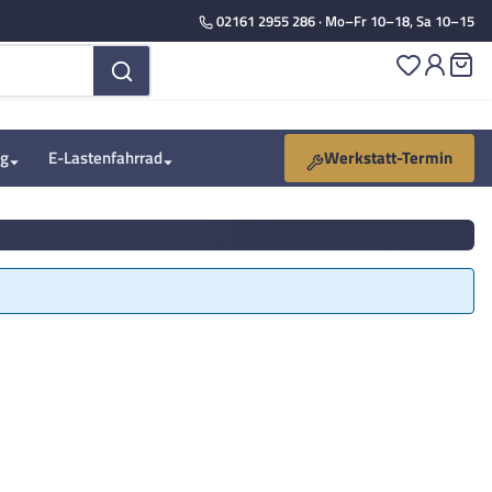
02161 2955 286
· Mo–Fr 10–18, Sa 10–15
Du hast 
Wa
ng
E-Lastenfahrrad
Werkstatt-Termin