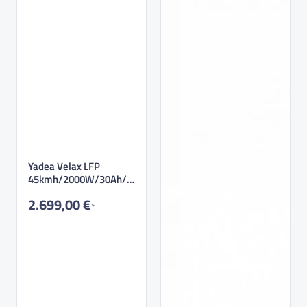
Yadea Velax LFP
45kmh/2000W/30Ah/1
50kg/80km BL|GR|R…
2.699,00 €
*