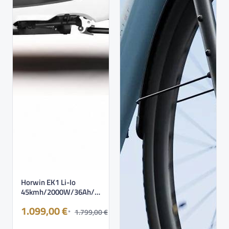
Horwin EK1 Li-Io
45kmh/2000W/36Ah/1
00km BL|OR|SW|WS…
1.099,00 €
1.799,00 €
*