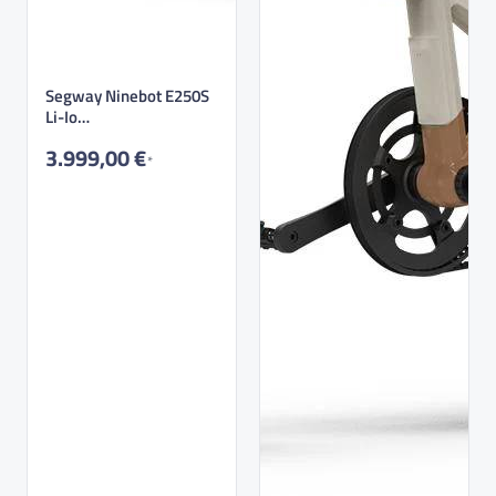
Segway Ninebot E250S
Li-Io
90kmh/5000W/3x54Ah
3.999,00 €
GR|SW…
*