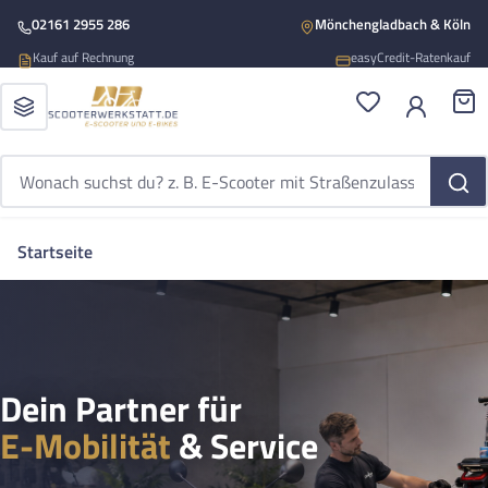
Zum Hauptinhalt springen
02161 2955 286
Mönchengladbach & Köln
Kauf auf Rechnung
easyCredit-Ratenkauf
Du hast 0 Produ
War
Startseite
Dein Partner für
E-Mobilität
& Service