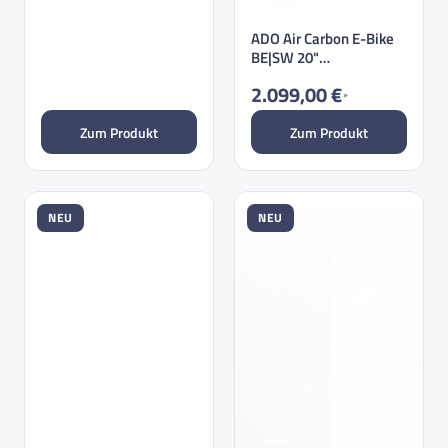
ADO Air Carbon E-Bike
BE|SW 20"
36V/345,6Wh/120kg
2.099,00 €
1…
*
Zum Produkt
Zum Produkt
NEU
NEU