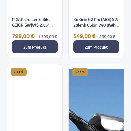
PIXAR Cruiser E-Bike
KuKirin G2 Pro (ABE) SW
GE|GR|SW|WS 27,5"
20kmh 65km 748,8Wh
460,8Wh 120k…
500w 120…
799,00 €
549,00 €
1.599,00 €
899,00 €
*
*
Zum Produkt
Zum Produkt
-39 %
-27 %