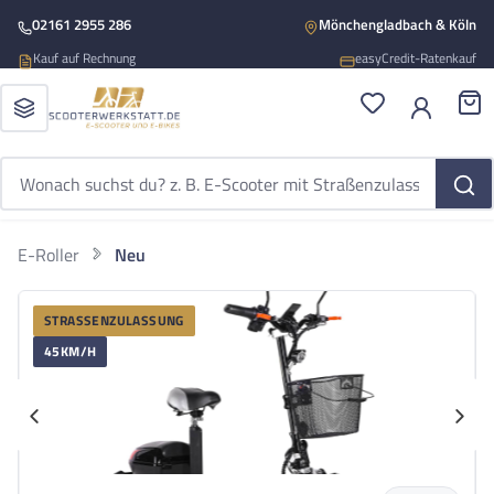
Zum Hauptinhalt springen
02161 2955 286
Mönchengladbach & Köln
Kauf auf Rechnung
easyCredit-Ratenkauf
Du hast 0 Produ
War
E-Roller
Neu
ROLEKTRO
Bildergalerie überspringen
Rolektro E-Joy 45 Li-Io
STRASSENZULASSUNG
Rolektro E-Joy 45 Li-Io 45kmh/1000W/20Ah/120kg/50km SW E-Roller
45KM/H