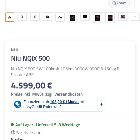
Zoom
NIU
Niu NQiX 500
Niu NQiX 500 SW 100kmh 105km 9000W 9900W 150kg E-
Scooter ABE
4.599,00 €
Regulärer Preis:
Preise inkl. MwSt. zzgl. Versandkosten
Auf Lager · Lieferzeit 5-8 Werktage
Paketversand
auswählen
Farbe