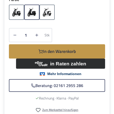
Grau
Schwarz
Weiss
Produkt Anzahl: Gib den gewünschten Wert e
Stk
In den Warenkorb
Beratung: 02161 2955 286
Rechnung · Klarna · PayPal
Zum Merkzettel hinzufügen