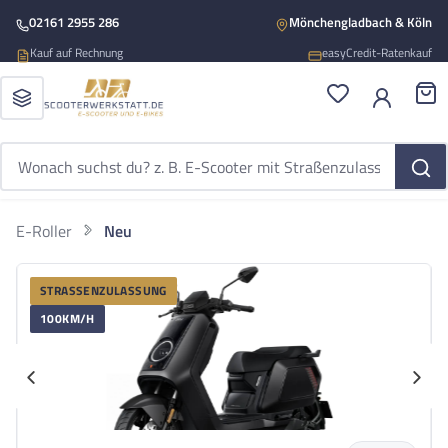
Zum Hauptinhalt springen
02161 2955 286
Mönchengladbach & Köln
Kauf auf Rechnung
easyCredit-Ratenkauf
Du hast 0 Produ
War
E-Roller
Neu
NIU
Bildergalerie überspringen
Niu NQiX 500
STRASSENZULASSUNG
Niu NQiX 500 SW 100kmh 105km 9000W 9900W 150kg E-Scooter ABE
100KM/H