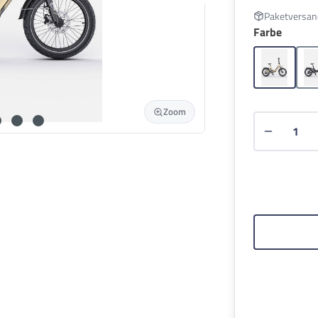
Paketversan
auswä
Farbe
Champag
Zoom
Produkt 