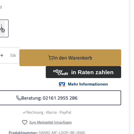
d
hlen
ner
Schwarz
Anzahl: Gib den gewünschten Wert ein oder be
Stk
In den Warenkorb
Beratung: 02161 2955 286
Rechnung · Klarna · PayPal
Zum Merkzettel hinzufügen
Produktnummer:
SWMG-MF-LOOP-BE-0000