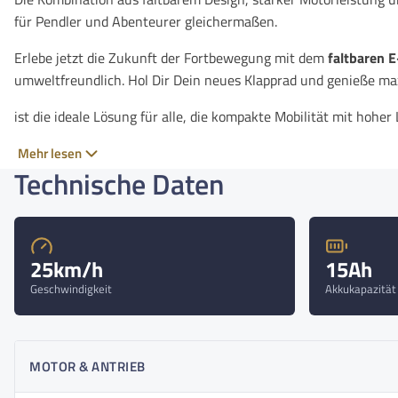
für Pendler und Abenteurer gleichermaßen.
Erlebe jetzt die Zukunft der Fortbewegung mit dem
faltbaren 
umweltfreundlich. Hol Dir Dein neues Klapprad und genieße maxi
ist die ideale Lösung für alle, die kompakte Mobilität mit ho
Dieses innovative Klapprad ist perfekt für den Stadtverkehr, Re
Mehr lesen
cleveren Klappfunktion lässt sich das E-Bike auf eine kompakt
Technische Daten
zusammenfalten – perfekt für kleine Wohnungen, das Auto ode
Ausgestattet mit einem kraftvollen
250-Watt-Nabenmotor (hi
Kapazität, bietet das „Loop“ eine beeindruckende Reichweite v
Stadt oder ausgedehnte Touren: Mit diesem E-Bike bist Du imm
25km/h
15Ah
eine maximale Traglast von
150 Kilogramm
, während das Gesa
Geschwindigkeit
Akkukapazität
leicht genug, um es problemlos zu transportieren.
Das E-Bike „Loop“ von MapFour überzeugt nicht nur durch Leist
Kombination aus faltbarem Design, starker Motorleistung und n
MOTOR & ANTRIEB
Pendler und Abenteurer gleichermaßen.