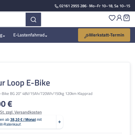
02161 2955 286
· Mo–Fr 10–18, Sa 10–15
Du hast 
Wa
ng
E-Lastenfahrrad
Werkstatt-Termin
r Loop E-Bike
-Bike BG 20" 48V/15Ah/720Wh/150kg 120km Klapprad
00 €
is:
St. zzgl. Versandkosten