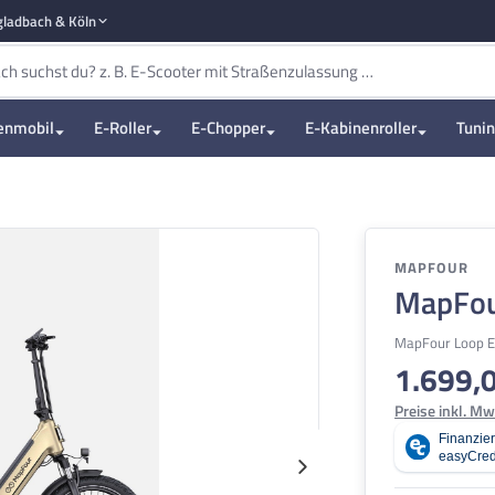
ladbach & Köln
enmobil
E-Roller
E-Chopper
E-Kabinenroller
Tuni
MAPFOUR
MapFou
MapFour Loop E
1.699,
Regulärer Pre
Preise inkl. Mw