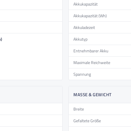
Akkukapazität
E-Bike „Loop“ von MapFour
– effizient, platzsparend und
Akkukapazität (Wh)
male Flexibilität auf zwei Rädern!
Akkuladezeit
, die Ihre Fahrten nicht nur effizienter, sondern auch
n)
Akkutyp
Entnehmbarer Akku
nformationen klar und übersichtlich, für eine komfortable
Maximale Reichweite
ie Ihr Fahrzeug ganz einfach mit Ihrem Smartphone oder
Spannung
ät! Greifen Sie jederzeit und überall auf Funktionen,
MASSE & GEWICHT
 nicht nur einen coolen Look, sondern sorgen auch für
Breite
r, dass Sie auch bei Dunkelheit und schlechten
Gefaltete Größe