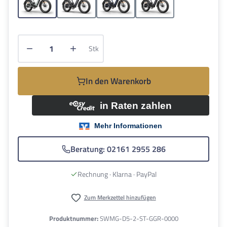
Gletschergrau
Hellgrau
Mattblau
Mattgrau
Produkt Anzahl: Gib den gewünschten Wert e
Stk
In den Warenkorb
Beratung: 02161 2955 286
Rechnung · Klarna · PayPal
Zum Merkzettel hinzufügen
Produktnummer:
SWMG-D5-2-ST-GGR-0000