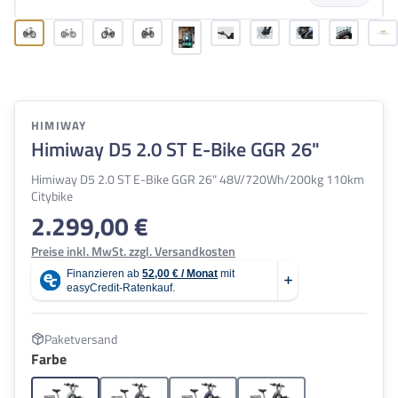
HIMIWAY
Himiway D5 2.0 ST E-Bike GGR 26"
Himiway D5 2.0 ST E-Bike GGR 26" 48V/720Wh/200kg 110km
Citybike
2.299,00 €
Regulärer Preis:
Preise inkl. MwSt. zzgl. Versandkosten
Paketversand
auswählen
Farbe