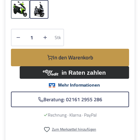
Grün
Schwarz
Produkt Anzahl: Gib den gewünschten Wert e
Stk
In den Warenkorb
Beratung: 02161 2955 286
Rechnung · Klarna · PayPal
Zum Merkzettel hinzufügen