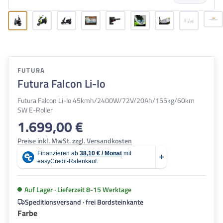
FUTURA
Futura Falcon Li-Io
Futura Falcon Li-Io 45kmh/2400W/72V/20Ah/155kg/60km
SW E-Roller
1.699,00 €
Regulärer Preis:
Preise inkl. MwSt. zzgl. Versandkosten
Auf Lager · Lieferzeit 8-15 Werktage
Speditionsversand · frei Bordsteinkante
auswählen
Farbe