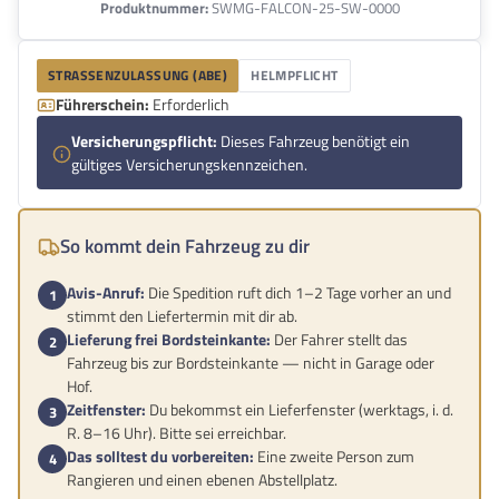
Produktnummer:
SWMG-FALCON-25-SW-0000
STRASSENZULASSUNG (ABE)
HELMPFLICHT
Führerschein:
Erforderlich
Versicherungspflicht:
Dieses Fahrzeug benötigt ein
gültiges Versicherungskennzeichen.
So kommt dein Fahrzeug zu dir
Avis-Anruf:
Die Spedition ruft dich 1–2 Tage vorher an und
stimmt den Liefertermin mit dir ab.
Lieferung frei Bordsteinkante:
Der Fahrer stellt das
Fahrzeug bis zur Bordsteinkante — nicht in Garage oder
Hof.
Zeitfenster:
Du bekommst ein Lieferfenster (werktags, i. d.
R. 8–16 Uhr). Bitte sei erreichbar.
Das solltest du vorbereiten:
Eine zweite Person zum
Rangieren und einen ebenen Abstellplatz.