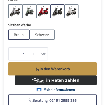
Grau
Grün
Rot
Schwarz
Weiss
auswählen
Sitzbankfarbe
Braun
Schwarz
Produkt Anzahl: Gib den gewünschten Wert e
Stk
In den Warenkorb
Beratung: 02161 2955 286