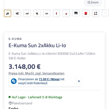
Zoom
E-KUMA
E-Kuma Sun 2xAkku Li-Io
E-Kuma Sun 2xAkku Li-Io 45kmh/3000W/2x23,4Ah/120km
SW E-Roller
3.148,00 €
Regulärer Preis:
Preise inkl. MwSt. zzgl. Versandkosten
Auf Lager · Lieferzeit 5-8 Werktage
Paketversand
auswählen
Farbe