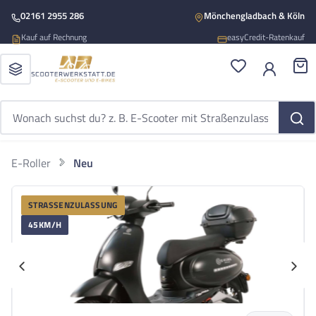
Zum Hauptinhalt springen
02161 2955 286
Mönchengladbach & Köln
Kauf auf Rechnung
easyCredit-Ratenkauf
Du hast 0 Produ
War
E-Roller
Neu
E-KUMA
Bildergalerie überspringen
E-Kuma Sun 2xAkku Li-Io
STRASSENZULASSUNG
E-Kuma Sun 2xAkku Li-Io 45kmh/3000W/2x23,4Ah/120km SW E-Roller
45KM/H