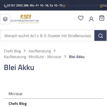
Zum Hauptinhalt springen
02161 2955 286
· Mo–Fr 10–18, Sa 10–15
Mönchengladbach & Köln
Ka
Du hast 0 Produ
War
Chefs Blog
Kaufberatung
Kaufberatung · MiniAuto - Microcar
Blei Akku
Blei Akku
Microcar
Chefs Blog