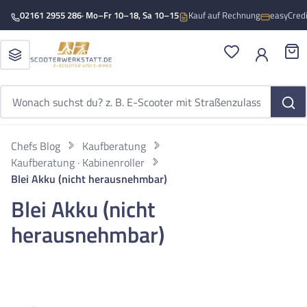
Zum Hauptinhalt springen
02161 2955 286
· Mo–Fr 10–18, Sa 10–15
Kauf auf Rechnung
easyCred
Du hast 0 Produ
War
Chefs Blog
Kaufberatung
Kaufberatung · Kabinenroller
Blei Akku (nicht herausnehmbar)
Blei Akku (nicht
herausnehmbar)