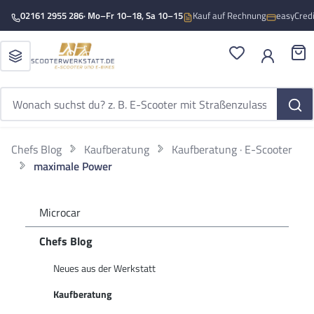
Zum Hauptinhalt springen
02161 2955 286
· Mo–Fr 10–18, Sa 10–15
Kauf auf Rechnung
easyCred
Du hast 0 Produ
War
Chefs Blog
Kaufberatung
Kaufberatung · E-Scooter
maximale Power
Microcar
Chefs Blog
Neues aus der Werkstatt
Kaufberatung