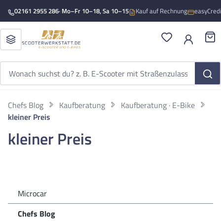
Zum Hauptinhalt springen
02161 2955 286
· Mo–Fr 10–18, Sa 10–15
Kauf auf Rechnung
easyCred
Du hast 0 Produ
War
Chefs Blog
Kaufberatung
Kaufberatung · E-Bike
kleiner Preis
kleiner Preis
Microcar
Chefs Blog