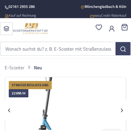
Zum Hauptinhalt springen
02161 2955 286
Mönchengladbach & Köln
Kauf auf Rechnung
easyCredit-Ratenkauf
Du hast 0 Produ
War
E-Scooter
Neu
EPOWERFUN
Bildergalerie überspringen
ePowerFun ePF-2 PRO Ice Blue
STRASSENZULASSUNG
ePowerFun ePF-2 PRO Ice Blue BL 22kmh 80km 1200W E-Scooter ABE
22KM/H