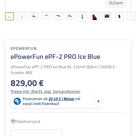
Zoom
EPOWERFUN
ePowerFun ePF-2 PRO Ice Blue
ePowerFun ePF-2 PRO Ice Blue BL 22kmh 80km 1200W E-
Scooter ABE
829,00 €
Regulärer Preis:
Preise inkl. MwSt. zzgl. Versandkosten
Paketversand
Produkt Anzahl: Gib den gewünschten Wert e