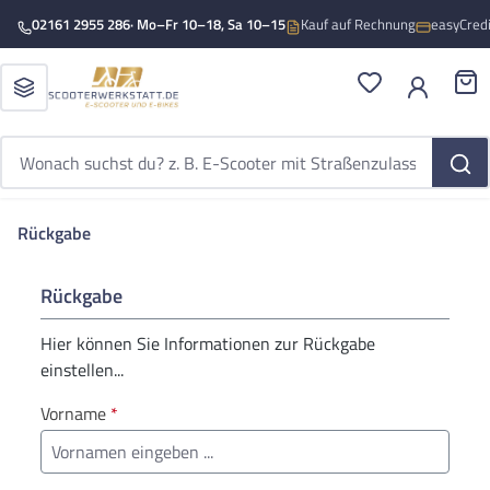
Zum Hauptinhalt springen
02161 2955 286
· Mo–Fr 10–18, Sa 10–15
Kauf auf Rechnung
easyCred
Du hast 0 Produ
War
Rückgabe
Rückgabe
Hier können Sie Informationen zur Rückgabe
einstellen...
Vorname
*