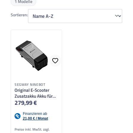
1 Modelle
Sortieren:
SEGWAY NINEBOT
Original E-Scooter
Zusatzakku Akku für
279,99 €
Regulärer Preis:
Segway G3, F3, GT3
10Ah SW
Preise inkl. MwSt. zzgl.