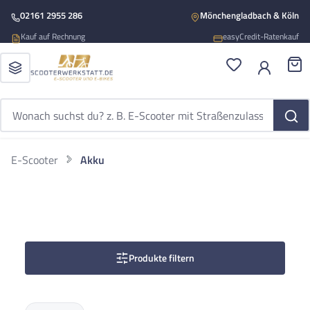
Zum Hauptinhalt springen
02161 2955 286
Mönchengladbach & Köln
Kauf auf Rechnung
easyCredit-Ratenkauf
Du hast 0 Produ
War
E-Scooter
Akku
Produkte filtern