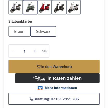
Grau
Grün
Rot
Schwarz
Weiss
auswählen
Sitzbankfarbe
Braun
Schwarz
Produkt Anzahl: Gib den gewünschten Wert e
Stk
In den Warenkorb
Beratung: 02161 2955 286