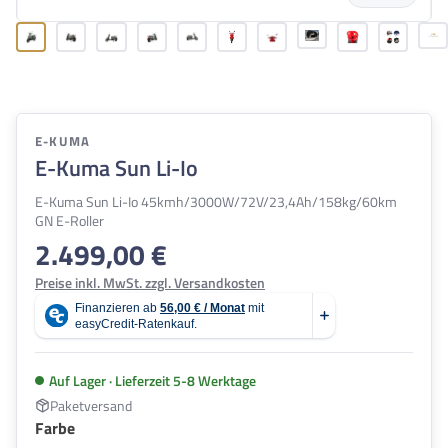
E-KUMA
E-Kuma Sun Li-Io
E-Kuma Sun Li-Io 45kmh/3000W/72V/23,4Ah/158kg/60km
GN E-Roller
2.499,00 €
Regulärer Preis:
Preise inkl. MwSt. zzgl. Versandkosten
Auf Lager · Lieferzeit 5-8 Werktage
Paketversand
auswählen
Farbe