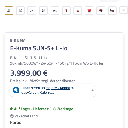
E-KUMA
E-Kuma SUN-S+ Li-Io
E-Kuma SUN-S+ Li-Io
90kmh/5000W/72V/60Ah/150kg/115km WS E-Roller
3.999,00 €
Regulärer Preis:
Preise inkl. MwSt. zzgl. Versandkosten
Auf Lager · Lieferzeit 5-8 Werktage
Paketversand
auswählen
Farbe