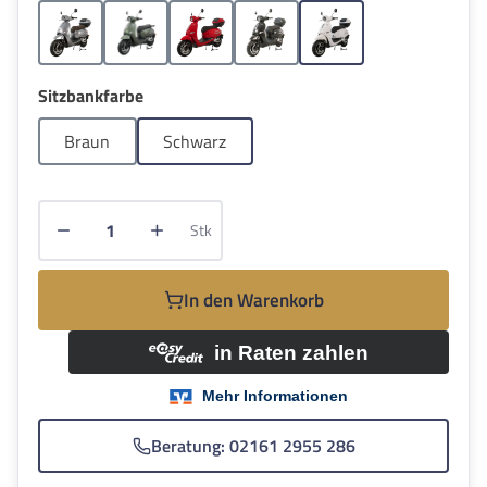
Grau
Grün
Rot
Schwarz
Weiss
auswählen
Sitzbankfarbe
Braun
Schwarz
Produkt Anzahl: Gib den gewünschten Wert e
Stk
In den Warenkorb
Beratung: 02161 2955 286