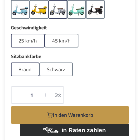
Blau
Gelb
Grau
Grün
Schwarz
auswählen
Geschwindigkeit
25 km/h
45 km/h
auswählen
Sitzbankfarbe
Braun
Schwarz
Produkt Anzahl: Gib den gewünschten Wert e
Stk
In den Warenkorb