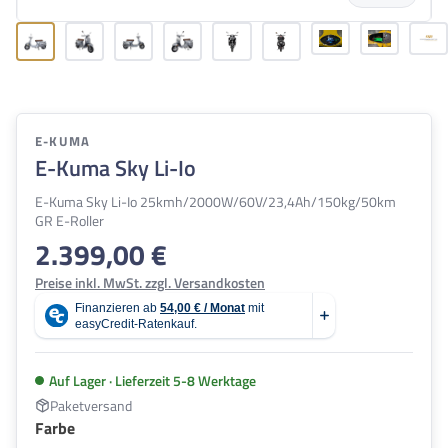
E-KUMA
E-Kuma Sky Li-Io
E-Kuma Sky Li-Io 25kmh/2000W/60V/23,4Ah/150kg/50km
GR E-Roller
2.399,00 €
Regulärer Preis:
Preise inkl. MwSt. zzgl. Versandkosten
Auf Lager · Lieferzeit 5-8 Werktage
Paketversand
auswählen
Farbe