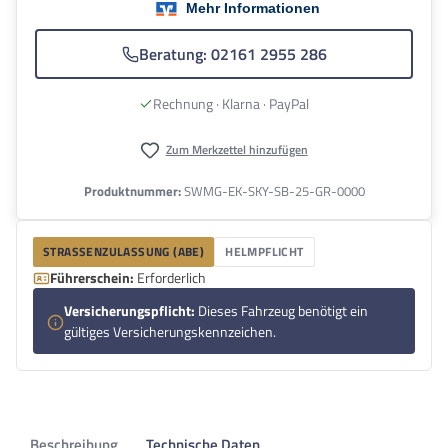
Beratung: 02161 2955 286
Rechnung · Klarna · PayPal
Zum Merkzettel hinzufügen
Produktnummer:
SWMG-EK-SKY-SB-25-GR-0000
STRASSENZULASSUNG (ABE)
HELMPFLICHT
Führerschein:
Erforderlich
Versicherungspflicht:
Dieses Fahrzeug benötigt ein
gültiges Versicherungskennzeichen.
Beschreibung
Technische Daten