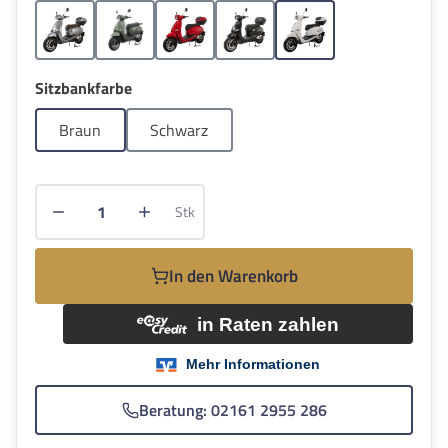
Grau
Grün
Rot
Schwarz
Weiss
auswählen
Sitzbankfarbe
Braun
Schwarz
Produkt Anzahl: Gib den gewünschten Wert e
Stk
In den Warenkorb
Beratung: 02161 2955 286