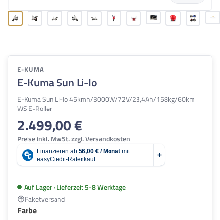
E-KUMA
E-Kuma Sun Li-Io
E-Kuma Sun Li-Io 45kmh/3000W/72V/23,4Ah/158kg/60km
WS E-Roller
2.499,00 €
Regulärer Preis:
Preise inkl. MwSt. zzgl. Versandkosten
Auf Lager · Lieferzeit 5-8 Werktage
Paketversand
auswählen
Farbe