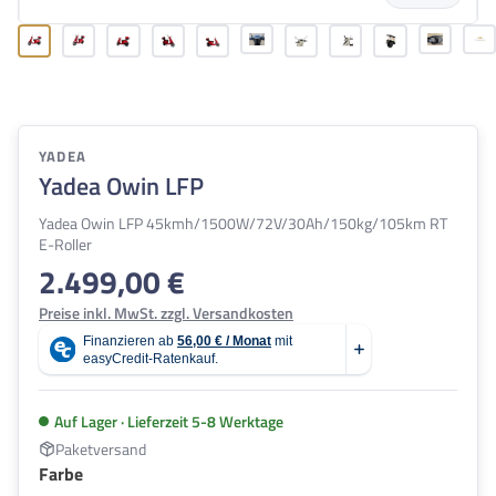
YADEA
Yadea Owin LFP
Yadea Owin LFP 45kmh/1500W/72V/30Ah/150kg/105km RT
E-Roller
2.499,00 €
Regulärer Preis:
Preise inkl. MwSt. zzgl. Versandkosten
Auf Lager · Lieferzeit 5-8 Werktage
Paketversand
auswählen
Farbe