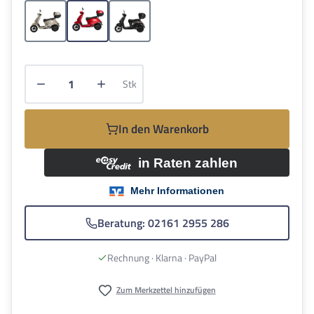
Grau
Rot
Schwarz
Produkt Anzahl: Gib den gewünschten Wert e
Stk
In den Warenkorb
Beratung: 02161 2955 286
Rechnung · Klarna · PayPal
Zum Merkzettel hinzufügen