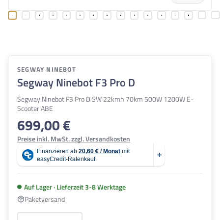
SEGWAY NINEBOT
Segway Ninebot F3 Pro D
Segway Ninebot F3 Pro D SW 22kmh 70km 500W 1200W E-
Scooter ABE
699,00 €
Regulärer Preis:
Preise inkl. MwSt. zzgl. Versandkosten
Auf Lager · Lieferzeit 3-8 Werktage
Paketversand
Produkt Anzahl: Gib den gewünschten Wert e