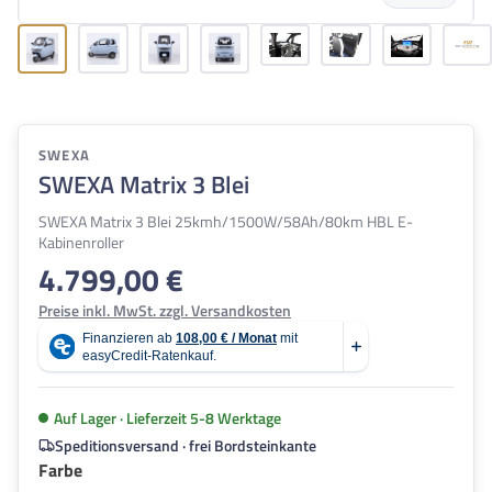
SWEXA
SWEXA Matrix 3 Blei
SWEXA Matrix 3 Blei 25kmh/1500W/58Ah/80km HBL E-
Kabinenroller
4.799,00 €
Regulärer Preis:
Preise inkl. MwSt. zzgl. Versandkosten
Auf Lager · Lieferzeit 5-8 Werktage
Speditionsversand · frei Bordsteinkante
auswählen
Farbe