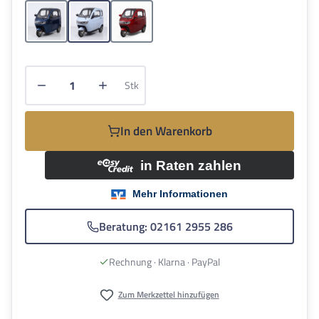
Blau
Hellblau
Rot
Produkt Anzahl: Gib den gewünschten Wert e
Stk
In den Warenkorb
Beratung: 02161 2955 286
Rechnung · Klarna · PayPal
Zum Merkzettel hinzufügen