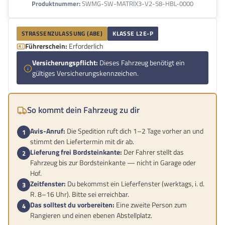
Produktnummer:
SWMG-SW-MATRIX3-V2-58-HBL-0000
STRASSENZULASSUNG (ABE)
KLASSE L2E-P
Führerschein:
Erforderlich
Versicherungspflicht:
Dieses Fahrzeug benötigt ein
gültiges Versicherungskennzeichen.
So kommt dein Fahrzeug zu dir
Avis-Anruf:
Die Spedition ruft dich 1–2 Tage vorher an und
stimmt den Liefertermin mit dir ab.
Lieferung frei Bordsteinkante:
Der Fahrer stellt das
Fahrzeug bis zur Bordsteinkante — nicht in Garage oder
Hof.
Zeitfenster:
Du bekommst ein Lieferfenster (werktags, i. d.
R. 8–16 Uhr). Bitte sei erreichbar.
Das solltest du vorbereiten:
Eine zweite Person zum
Rangieren und einen ebenen Abstellplatz.