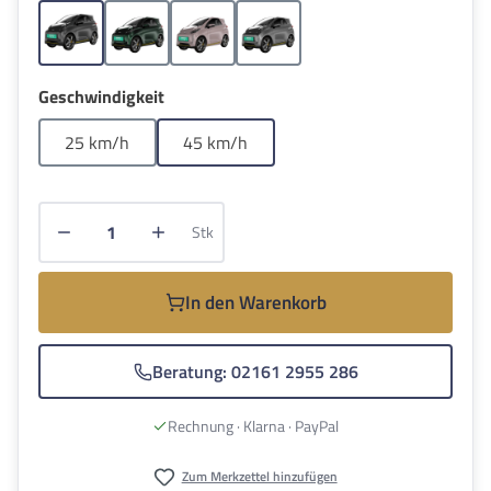
Grau
Grün
Pink
Silber
auswählen
Geschwindigkeit
25 km/h
45 km/h
Produkt Anzahl: Gib den gewünschten Wert e
Stk
In den Warenkorb
Beratung: 02161 2955 286
Rechnung · Klarna · PayPal
Zum Merkzettel hinzufügen