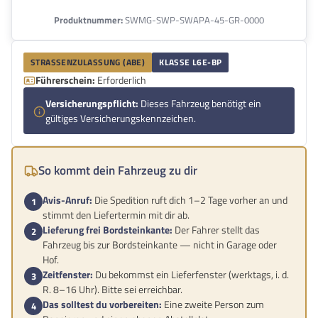
Produktnummer:
SWMG-SWP-SWAPA-45-GR-0000
STRASSENZULASSUNG (ABE)
KLASSE L6E-BP
Führerschein:
Erforderlich
Versicherungspflicht:
Dieses Fahrzeug benötigt ein
gültiges Versicherungskennzeichen.
So kommt dein Fahrzeug zu dir
Avis-Anruf:
Die Spedition ruft dich 1–2 Tage vorher an und
stimmt den Liefertermin mit dir ab.
Lieferung frei Bordsteinkante:
Der Fahrer stellt das
Fahrzeug bis zur Bordsteinkante — nicht in Garage oder
Hof.
Zeitfenster:
Du bekommst ein Lieferfenster (werktags, i. d.
R. 8–16 Uhr). Bitte sei erreichbar.
Das solltest du vorbereiten:
Eine zweite Person zum