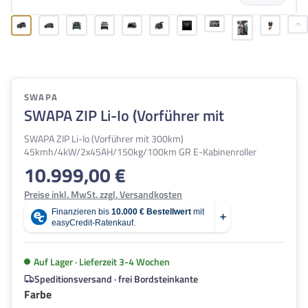
SWAPA
SWAPA ZIP Li-Io (Vorführer mit
SWAPA ZIP Li-Io (Vorführer mit 300km)
45kmh/4kW/2x45AH/150kg/100km GR E-Kabinenroller
10.999,00 €
Regulärer Preis:
Preise inkl. MwSt. zzgl. Versandkosten
Auf Lager · Lieferzeit 3-4 Wochen
Speditionsversand · frei Bordsteinkante
auswählen
Farbe