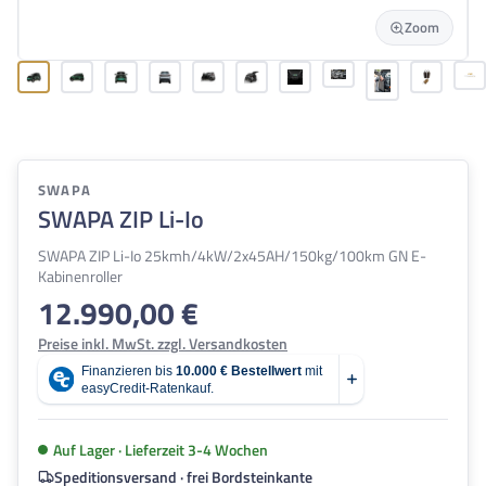
Zoom
SWAPA
SWAPA ZIP Li-Io
SWAPA ZIP Li-Io 25kmh/4kW/2x45AH/150kg/100km GN E-
Kabinenroller
12.990,00 €
Regulärer Preis:
Preise inkl. MwSt. zzgl. Versandkosten
Auf Lager · Lieferzeit 3-4 Wochen
Speditionsversand · frei Bordsteinkante