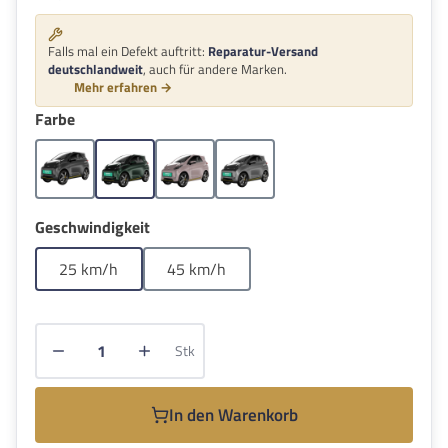
Falls mal ein Defekt auftritt:
Reparatur-Versand
deutschlandweit
, auch für andere Marken.
Mehr erfahren →
auswählen
Farbe
Grau
Grün
Pink
Silber
auswählen
Geschwindigkeit
25 km/h
45 km/h
Produkt Anzahl: Gib den gewünschten Wert e
Stk
In den Warenkorb