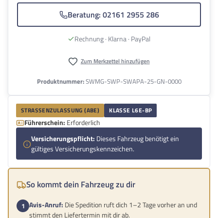
Beratung: 02161 2955 286
Rechnung · Klarna · PayPal
Zum Merkzettel hinzufügen
Produktnummer:
SWMG-SWP-SWAPA-25-GN-0000
STRASSENZULASSUNG (ABE)
KLASSE L6E-BP
Führerschein:
Erforderlich
Versicherungspflicht:
Dieses Fahrzeug benötigt ein
gültiges Versicherungskennzeichen.
So kommt dein Fahrzeug zu dir
Avis-Anruf:
Die Spedition ruft dich 1–2 Tage vorher an und
stimmt den Liefertermin mit dir ab.