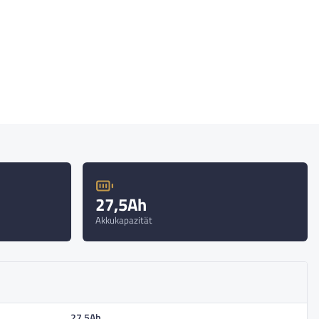
27,5Ah
Akkukapazität
27,5Ah