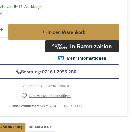
Lieferzeit 8-15 Werktage
d
Anzahl: Gib den gewünschten Wert ein oder be
In den Warenkorb
Beratung: 02161 2955 286
Rechnung · Klarna · PayPal
Zum Merkzettel hinzufügen
Produktnummer:
SWMG-RO-EC45-R-0000
SSUNG (ABE)
HELMPFLICHT