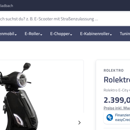
ladbach
enmobil
E-Roller
E-Chopper
E-Kabinenroller
Tuni
ROLEKTRO
Rolektr
Rolektro E-City
2.399,
Regulärer Pre
Preise inkl. Mw