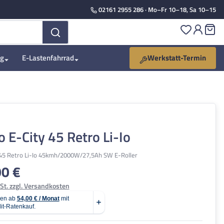
02161 2955 286
· Mo–Fr 10–18, Sa 10–15
Du hast 
Wa
ng
E-Lastenfahrrad
Werkstatt-Termin
o E-City 45 Retro Li-Io
 45 Retro Li-Io 45kmh/2000W/27,5Ah SW E-Roller
00 €
is:
St. zzgl. Versandkosten