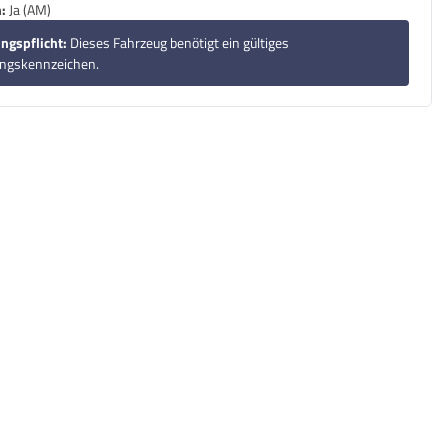
:
Ja (AM)
ngspflicht:
Dieses Fahrzeug benötigt ein gültiges
ungskennzeichen.