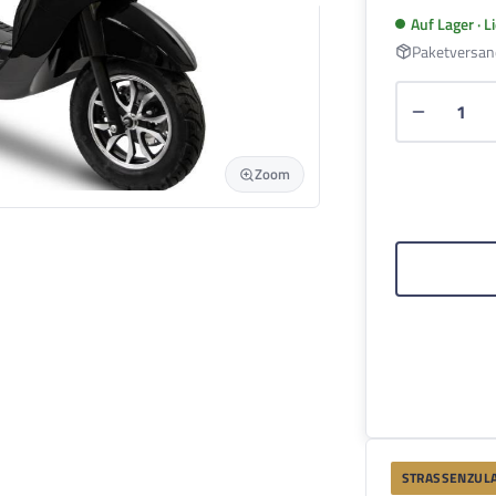
Auf Lager · 
Paketversan
Produkt 
Zoom
STRASSENZULA