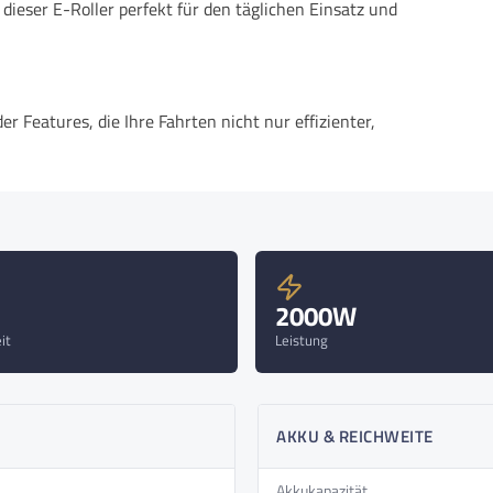
 dieser E-Roller perfekt für den täglichen Einsatz und
r Features, die Ihre Fahrten nicht nur effizienter,
 nicht nur einen coolen Look, sondern sorgen auch für
r, dass Sie auch bei Dunkelheit und schlechten
htung klar und zuverlässig, für mehr Sicherheit im
2000W
it
Leistung
ige Informationen klar und übersichtlich, für eine
glicht das einfache Aufladen Ihrer Geräte, sodass Sie
AKKU & REICHWEITE
chen Platz für Ihre Gepäckstücke und sorgt dafür, dass
Akkukapazität