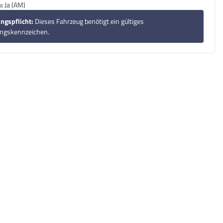
:
Ja (AM)
ngspflicht:
Dieses Fahrzeug benötigt ein gültiges
ungskennzeichen.