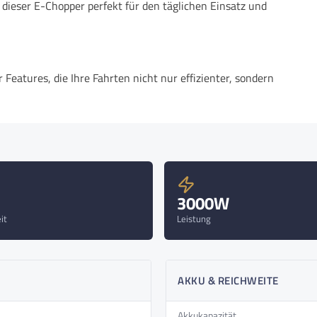
 dieser E-Chopper perfekt für den täglichen Einsatz und
Features, die Ihre Fahrten nicht nur effizienter, sondern
 nicht nur einen coolen Look, sondern sorgen auch für
r, dass Sie auch bei Dunkelheit und schlechten
htung klar und zuverlässig, für mehr Sicherheit im
3000W
it
Leistung
ige Informationen klar und übersichtlich, für eine
glicht das einfache Aufladen Ihrer Geräte, sodass Sie
AKKU & REICHWEITE
bietet praktischen Stauraum für Ihre wichtigsten Dinge,
Akkukapazität