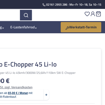
02161 2955 286
· Mo–Fr 10–18, Sa 10–15
Du hast 
Wa
ng
E-Lastenfahrrad
Werkstatt-Termin
o E-Chopper 45 Li-Io
pper 45 Li-Io 45kmh/3000W/25,6Ah/110km SW E-Chopper
00 €
is:
St. zzgl. Versandkosten