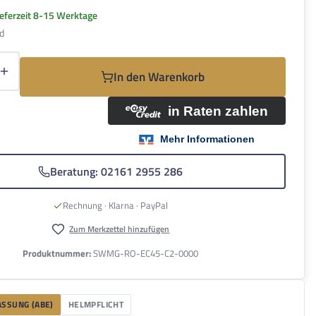
Lieferzeit 8-15 Werktage
d
Anzahl: Gib den gewünschten Wert ein oder be
In den Warenkorb
Beratung: 02161 2955 286
Rechnung · Klarna · PayPal
Zum Merkzettel hinzufügen
Produktnummer:
SWMG-RO-EC45-C2-0000
SSUNG (ABE)
HELMPFLICHT