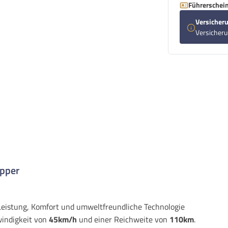
Führerschein
Versicheru
Versicher
opper
 Leistung, Komfort und umweltfreundliche Technologie
windigkeit von
45km/h
und einer Reichweite von
110km
.