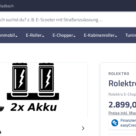
ladbach
enmobil
E-Roller
E-Chopper
E-Kabinenroller
Tuni
ROLEKTRO
Rolektr
Rolektro E-Cho
2.899,
Regulärer Pre
Preise inkl. Mw