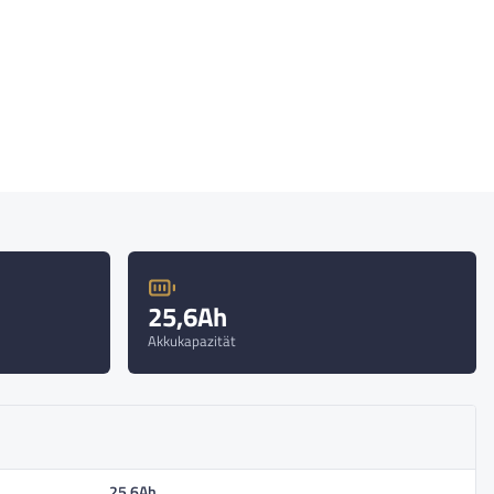
25,6Ah
Akkukapazität
25,6Ah