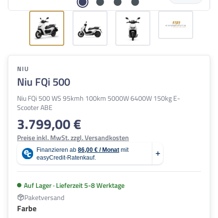
NIU
Niu FQi 500
Niu FQi 500 WS 95kmh 100km 5000W 6400W 150kg E-
Scooter ABE
3.799,00 €
Regulärer Preis:
Preise inkl. MwSt. zzgl. Versandkosten
Auf Lager · Lieferzeit 5-8 Werktage
Paketversand
auswählen
Farbe