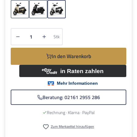
Sahara Glow
Schwarz
Weiss
Produkt Anzahl: Gib den gewünschten Wert e
Stk
In den Warenkorb
Beratung: 02161 2955 286
Rechnung · Klarna · PayPal
Zum Merkzettel hinzufügen