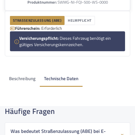
Produktnummer:
SWMG-NI-FQI-500-WS-0000
STRASSENZULASSUNG (ABE)
HELMPFLICHT
Führerschein:
Erforderlich
Versicherungspflicht:
Dieses Fahrzeug benötigt ein
gültiges Versicherungskennzeichen.
Beschreibung
Technische Daten
Häufige Fragen
Was bedeutet Straßenzulassung (ABE) bei E-