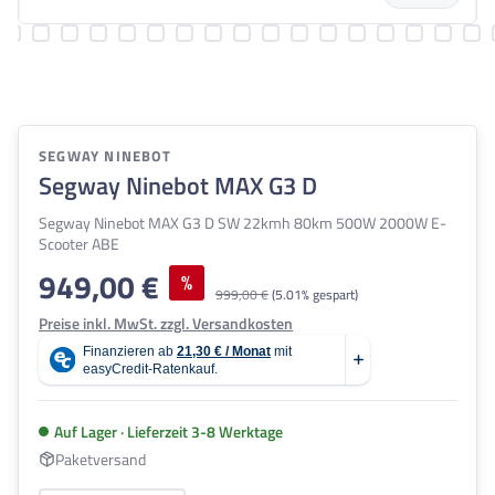
SEGWAY NINEBOT
Segway Ninebot MAX G3 D
Segway Ninebot MAX G3 D SW 22kmh 80km 500W 2000W E-
Scooter ABE
949,00 €
Verkaufspreis:
%
Regulärer Preis:
999,00 €
(5.01% gespart)
Preise inkl. MwSt. zzgl. Versandkosten
Auf Lager · Lieferzeit 3-8 Werktage
Paketversand