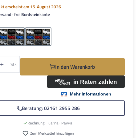
kt erscheint am 15. August 2026
rsand · frei Bordsteinkante
hlen
zit
Nelioblau
Weiss
Anzahl: Gib den gewünschten Wert ein oder be
Stk
In den Warenkorb
Beratung: 02161 2955 286
Rechnung · Klarna · PayPal
Zum Merkzettel hinzufügen