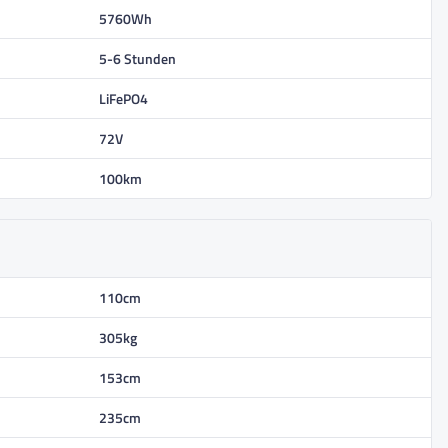
5760Wh
5-6 Stunden
LiFePO4
72V
100km
110cm
305kg
153cm
235cm