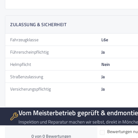
Maximales Benutzergewicht
255kg
Reichweite
100km
Geschwindigkeit
45km/h
ZULASSUNG & SICHERHEIT
Motor
Heckantrieb
Fahrzeugklasse
L6e
Nennleistung
2000W
Führerscheinpflichtig
Ja
Peakleistung
6000W
Helmpflicht
Nein
Batteriespannung
72V
Akkutyp
Straßenzulassung
LiFePo4
Ja
Akkukapazität
80Ah
Versicherungspflichtig
Ja
Akkukapazität (Wh)
5760Wh
Akkuladezeit
5-6 Stunden
Vom Meisterbetrieb geprüft & endmontie
Entnehmbarer Akku
Inspektion und Reparatur machen wir selbst, direkt in Mönchen
Abmessungen
235cm x 153cm x 110cm
Bewertungen nur 
0 von 0 Bewertungen