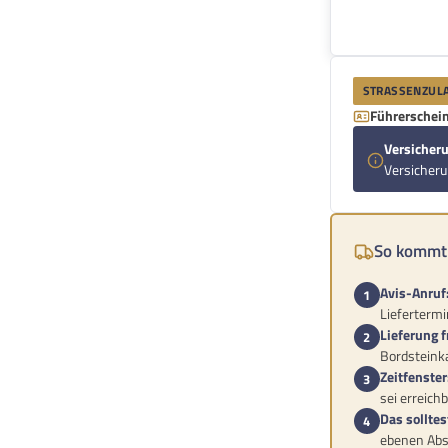
STRASSENZULA
Führerschein
Versicheru
Versicher
So kommt 
Avis-Anruf
Liefertermin
Lieferung f
Bordsteinka
Zeitfenster
sei erreichb
Das solltes
ebenen Abst