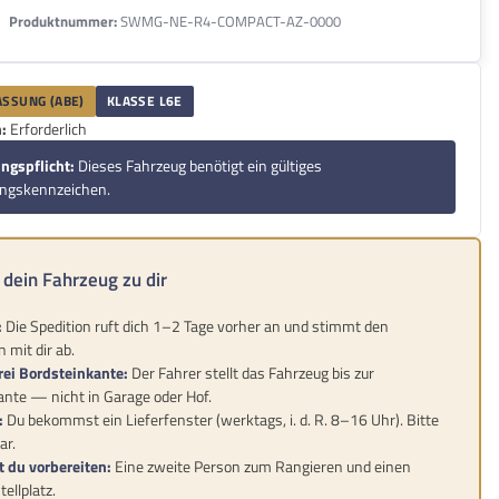
Produktnummer:
SWMG-NE-R4-COMPACT-AZ-0000
SSUNG (ABE)
KLASSE L6E
:
Erforderlich
ngspflicht:
Dieses Fahrzeug benötigt ein gültiges
ungskennzeichen.
dein Fahrzeug zu dir
:
Die Spedition ruft dich 1–2 Tage vorher an und stimmt den
 mit dir ab.
rei Bordsteinkante:
Der Fahrer stellt das Fahrzeug bis zur
nte — nicht in Garage oder Hof.
:
Du bekommst ein Lieferfenster (werktags, i. d. R. 8–16 Uhr). Bitte
ar.
t du vorbereiten:
Eine zweite Person zum Rangieren und einen
ellplatz.