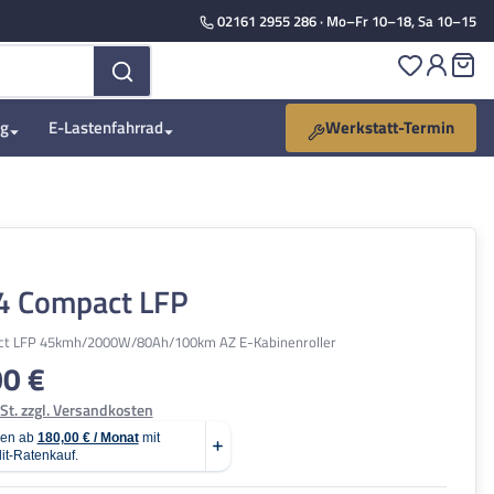
02161 2955 286
· Mo–Fr 10–18, Sa 10–15
Du hast 
Wa
ng
E-Lastenfahrrad
Werkstatt-Termin
R4 Compact LFP
ct LFP 45kmh/2000W/80Ah/100km AZ E-Kabinenroller
00 €
is:
St. zzgl. Versandkosten