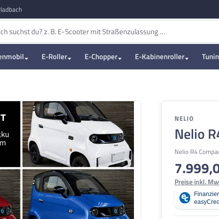
ladbach
enmobil
E-Roller
E-Chopper
E-Kabinenroller
Tuni
NELIO
Nelio 
Nelio R4 Compa
7.999,
Regulärer Pre
Preise inkl. Mw