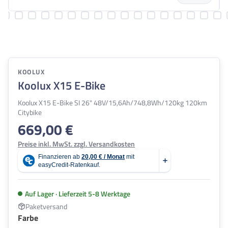
KOOLUX
Koolux X15 E-Bike
Koolux X15 E-Bike SI 26" 48V/15,6Ah/748,8Wh/120kg 120km
Citybike
669,00 €
Regulärer Preis:
Preise inkl. MwSt. zzgl. Versandkosten
Auf Lager · Lieferzeit 5-8 Werktage
Paketversand
auswählen
Farbe