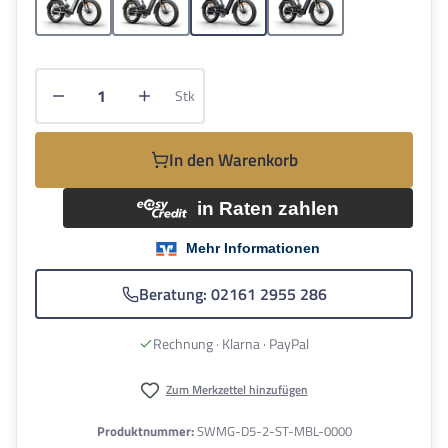
Gletschergrau
Hellgrau
Mattblau
Mattgrau
Produkt Anzahl: Gib den gewünschten Wert e
Stk
In den Warenkorb
Beratung: 02161 2955 286
Rechnung · Klarna · PayPal
Zum Merkzettel hinzufügen
Produktnummer:
SWMG-D5-2-ST-MBL-0000