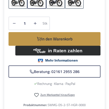
Gletschergrau
Hellgrau
Mattblau
Mattgrau
Produkt Anzahl: Gib den gewünschten Wert e
Stk
In den Warenkorb
Beratung: 02161 2955 286
Rechnung · Klarna · PayPal
Zum Merkzettel hinzufügen
Produktnummer:
SWMG-D5-2-ST-HGR-0000