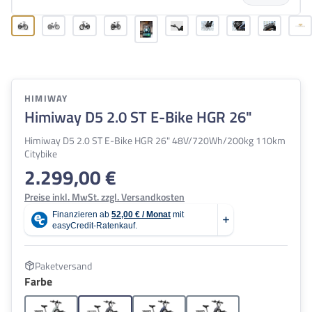
HIMIWAY
Himiway D5 2.0 ST E-Bike HGR 26"
Himiway D5 2.0 ST E-Bike HGR 26" 48V/720Wh/200kg 110km
Citybike
2.299,00 €
Regulärer Preis:
Preise inkl. MwSt. zzgl. Versandkosten
Paketversand
auswählen
Farbe