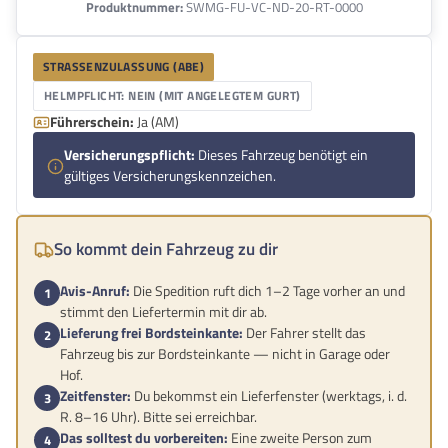
Produktnummer:
SWMG-FU-VC-ND-20-RT-0000
STRASSENZULASSUNG (ABE)
HELMPFLICHT: NEIN (MIT ANGELEGTEM GURT)
Führerschein:
Ja (AM)
Versicherungspflicht:
Dieses Fahrzeug benötigt ein
gültiges Versicherungskennzeichen.
So kommt dein Fahrzeug zu dir
Avis-Anruf:
Die Spedition ruft dich 1–2 Tage vorher an und
stimmt den Liefertermin mit dir ab.
Lieferung frei Bordsteinkante:
Der Fahrer stellt das
Fahrzeug bis zur Bordsteinkante — nicht in Garage oder
Hof.
Zeitfenster:
Du bekommst ein Lieferfenster (werktags, i. d.
R. 8–16 Uhr). Bitte sei erreichbar.
Das solltest du vorbereiten:
Eine zweite Person zum