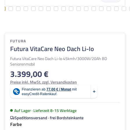
FUTURA
Futura VitaCare Neo Dach Li-Io
Futura VitaCare Neo Dach Li-Io 45kmh/3000W/20Ah BD
Seniorenmobil
3.399,00 €
Regulärer Preis:
Preise inkl. MwSt. zzgl. Versandkosten
Auf Lager · Lieferzeit 8-15 Werktage
Speditionsversand · frei Bordsteinkante
auswählen
Farbe