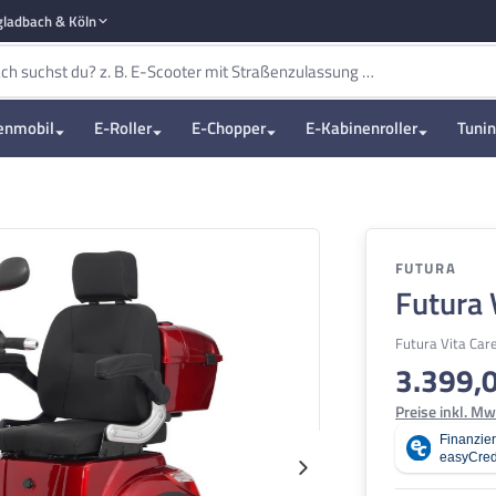
ladbach & Köln
enmobil
E-Roller
E-Chopper
E-Kabinenroller
Tuni
FUTURA
Futura 
Futura Vita Ca
3.399,
Regulärer Pre
Preise inkl. Mw