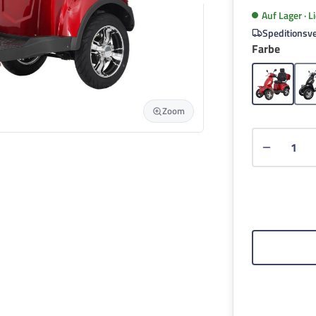
Auf Lager · 
Speditionsve
auswä
Farbe
Rot
Zoom
Produkt 