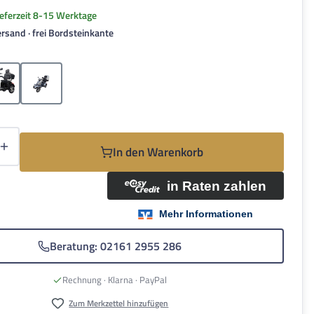
Lieferzeit 8-15 Werktage
rsand · frei Bordsteinkante
hlen
Schwarz
Grau
Anzahl: Gib den gewünschten Wert ein oder be
In den Warenkorb
Beratung: 02161 2955 286
Rechnung · Klarna · PayPal
Zum Merkzettel hinzufügen