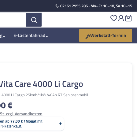
02161 2955 286
· Mo–Fr 10–18, Sa 10–15
Du hast 
Wa
ng
E-Lastenfahrrad
Werkstatt-Termin
Vita Care 4000 Li Cargo
re 4000 Li Cargo 25kmh/1kW/40Ah RT Seniorenmobil
00 €
is:
St. zzgl. Versandkosten