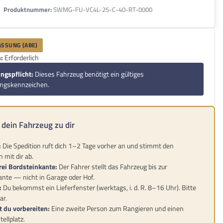
Produktnummer:
SWMG-FU-VC4L-25-C-40-RT-0000
SSUNG (ABE)
:
Erforderlich
ngspflicht:
Dieses Fahrzeug benötigt ein gültiges
ungskennzeichen.
dein Fahrzeug zu dir
:
Die Spedition ruft dich 1–2 Tage vorher an und stimmt den
 mit dir ab.
rei Bordsteinkante:
Der Fahrer stellt das Fahrzeug bis zur
nte — nicht in Garage oder Hof.
:
Du bekommst ein Lieferfenster (werktags, i. d. R. 8–16 Uhr). Bitte
ar.
t du vorbereiten:
Eine zweite Person zum Rangieren und einen
ellplatz.