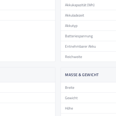
 3 Gänge bieten Ihnen ideale Anpassung an jede Situation.
Akkukapazität (Wh)
ieten Ihnen optimale Übersicht und erhöhen Ihre
Akkuladezeit
licht sorgt für optimale Ausleuchtung und erhöht Ihre
Akkutyp
 – der Rückwärtsgang sorgt für Flexibilität und
Batteriespannung
Entnehmbarer Akku
Reichweite
MASSE & GEWICHT
Breite
Gewicht
Höhe