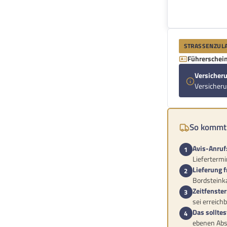
STRASSENZULA
Führerschein
Versicheru
Versicher
So kommt 
Avis-Anruf
Liefertermin
Lieferung f
Bordsteinka
Zeitfenster
sei erreichb
Das solltes
ebenen Abst