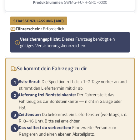
Produktnummer:
SWMG-FU-H-SRO-0000
STRASSENZULASSUNG (ABE)
Führerschein:
Erforderlich
Versicherungspflicht:
Dieses Fahrzeug benötigt ein
gültiges Versicherungskennzeichen.
So kommt dein Fahrzeug zu dir
Avis-Anruf:
Die Spedition ruft dich 1–2 Tage vorher an und
stimmt den Liefertermin mit dir ab.
Lieferung frei Bordsteinkante:
Der Fahrer stellt das
Fahrzeug bis zur Bordsteinkante — nicht in Garage oder
Hof.
Zeitfenster:
Du bekommst ein Lieferfenster (werktags, i. d.
R. 8–16 Uhr). Bitte sei erreichbar.
Das solltest du vorbereiten:
Eine zweite Person zum
Rangieren und einen ebenen Abstellplatz.