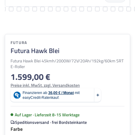
FUTURA
Futura Hawk Blei
Futura Hawk Blei 45kmh/2000W/72V/20Ah/192kg/60km SRT
E-Roller
1.599,00 €
Regulärer Preis:
Preise inkl. MwSt. zzgl. Versandkosten
Auf Lager · Lieferzeit 8-15 Werktage
Speditionsversand · frei Bordsteinkante
auswählen
Farbe