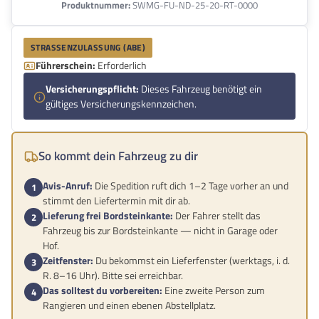
Produktnummer:
SWMG-FU-ND-25-20-RT-0000
STRASSENZULASSUNG (ABE)
Führerschein:
Erforderlich
Versicherungspflicht:
Dieses Fahrzeug benötigt ein
gültiges Versicherungskennzeichen.
So kommt dein Fahrzeug zu dir
Avis-Anruf:
Die Spedition ruft dich 1–2 Tage vorher an und
stimmt den Liefertermin mit dir ab.
Lieferung frei Bordsteinkante:
Der Fahrer stellt das
Fahrzeug bis zur Bordsteinkante — nicht in Garage oder
Hof.
Zeitfenster:
Du bekommst ein Lieferfenster (werktags, i. d.
R. 8–16 Uhr). Bitte sei erreichbar.
Das solltest du vorbereiten:
Eine zweite Person zum
Rangieren und einen ebenen Abstellplatz.