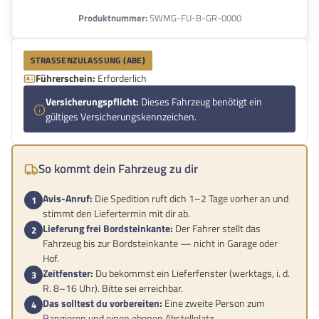
Produktnummer:
SWMG-FU-B-GR-0000
STRASSENZULASSUNG (ABE)
Führerschein:
Erforderlich
Versicherungspflicht:
Dieses Fahrzeug benötigt ein
gültiges Versicherungskennzeichen.
So kommt dein Fahrzeug zu dir
Avis-Anruf:
Die Spedition ruft dich 1–2 Tage vorher an und
stimmt den Liefertermin mit dir ab.
Lieferung frei Bordsteinkante:
Der Fahrer stellt das
Fahrzeug bis zur Bordsteinkante — nicht in Garage oder
Hof.
Zeitfenster:
Du bekommst ein Lieferfenster (werktags, i. d.
R. 8–16 Uhr). Bitte sei erreichbar.
Das solltest du vorbereiten:
Eine zweite Person zum
Rangieren und einen ebenen Abstellplatz.