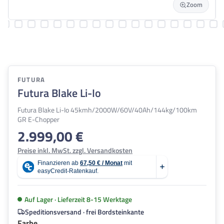
Zoom
FUTURA
Futura Blake Li-Io
Futura Blake Li-Io 45kmh/2000W/60V/40Ah/144kg/100km
GR E-Chopper
2.999,00 €
Regulärer Preis:
Preise inkl. MwSt. zzgl. Versandkosten
Auf Lager · Lieferzeit 8-15 Werktage
Speditionsversand · frei Bordsteinkante
auswählen
Farbe