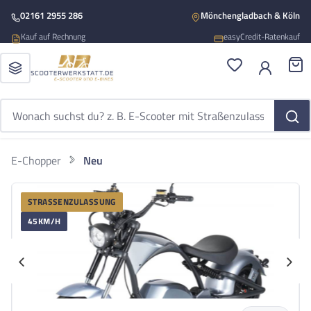
Zum Hauptinhalt springen
02161 2955 286
Mönchengladbach & Köln
Kauf auf Rechnung
easyCredit-Ratenkauf
Du hast 0 Produ
War
E-Chopper
Neu
FUTURA
Bildergalerie überspringen
Futura Blake Li-Io
STRASSENZULASSUNG
Futura Blake Li-Io 45kmh/2000W/60V/40Ah/144kg/100km GR E-Chopp
45KM/H