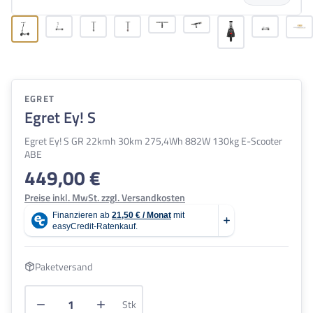
EGRET
Egret Ey! S
Egret Ey! S GR 22kmh 30km 275,4Wh 882W 130kg E-Scooter
ABE
449,00 €
Regulärer Preis:
Preise inkl. MwSt. zzgl. Versandkosten
Paketversand
Produkt Anzahl: Gib den gewünschten Wert e
Stk