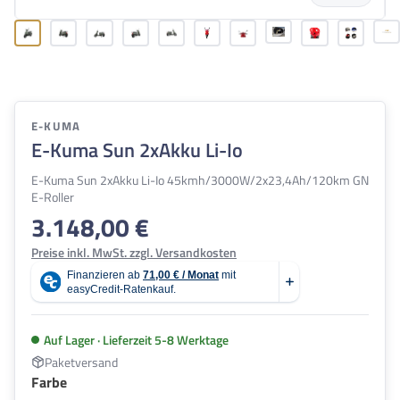
E-KUMA
E-Kuma Sun 2xAkku Li-Io
E-Kuma Sun 2xAkku Li-Io 45kmh/3000W/2x23,4Ah/120km GN
E-Roller
3.148,00 €
Regulärer Preis:
Preise inkl. MwSt. zzgl. Versandkosten
Auf Lager · Lieferzeit 5-8 Werktage
Paketversand
auswählen
Farbe