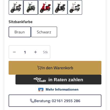
Grau
Grün
Rot
Schwarz
Weiss
auswählen
Sitzbankfarbe
Braun
Schwarz
Produkt Anzahl: Gib den gewünschten Wert e
Stk
In den Warenkorb
Beratung: 02161 2955 286