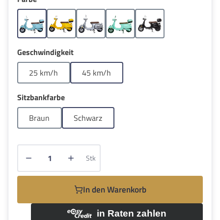
Blau
Gelb
Grau
Grün
Schwarz
auswählen
Geschwindigkeit
25 km/h
45 km/h
auswählen
Sitzbankfarbe
Braun
Schwarz
Produkt Anzahl: Gib den gewünschten Wert e
Stk
In den Warenkorb