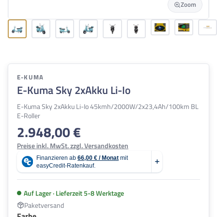
Zoom
E-KUMA
E-Kuma Sky 2xAkku Li-Io
E-Kuma Sky 2xAkku Li-Io 45kmh/2000W/2x23,4Ah/100km BL
E-Roller
2.948,00 €
Regulärer Preis:
Preise inkl. MwSt. zzgl. Versandkosten
Auf Lager · Lieferzeit 5-8 Werktage
Paketversand
auswählen
Farbe