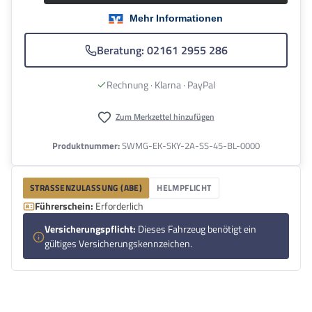
Beratung: 02161 2955 286
Rechnung · Klarna · PayPal
Zum Merkzettel hinzufügen
Produktnummer:
SWMG-EK-SKY-2A-SS-45-BL-0000
STRASSENZULASSUNG (ABE)
HELMPFLICHT
Führerschein:
Erforderlich
Versicherungspflicht:
Dieses Fahrzeug benötigt ein
gültiges Versicherungskennzeichen.