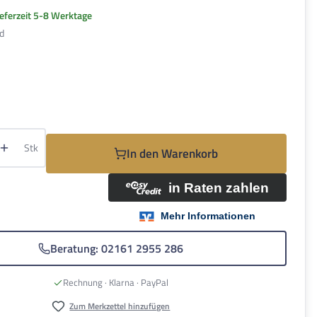
ieferzeit 5-8 Werktage
d
hlen
Anzahl: Gib den gewünschten Wert ein oder be
Stk
In den Warenkorb
Beratung: 02161 2955 286
Rechnung · Klarna · PayPal
Zum Merkzettel hinzufügen