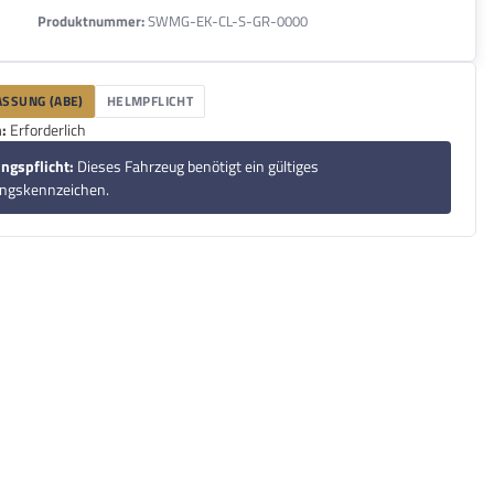
Produktnummer:
SWMG-EK-CL-S-GR-0000
SSUNG (ABE)
HELMPFLICHT
:
Erforderlich
ngspflicht:
Dieses Fahrzeug benötigt ein gültiges
ungskennzeichen.