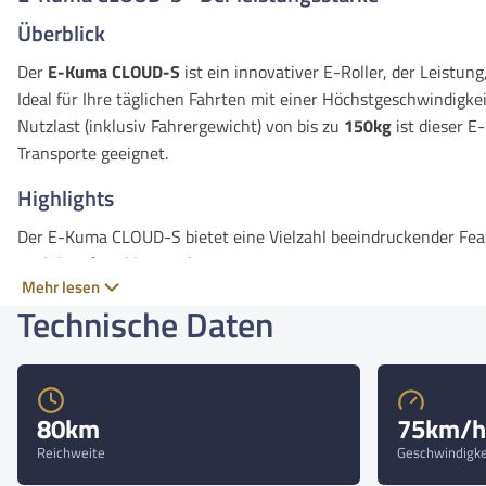
Überblick
Der
E-Kuma CLOUD-S
ist ein innovativer E-Roller, der Leistun
Ideal für Ihre täglichen Fahrten mit einer Höchstgeschwindigke
Nutzlast (inklusiv Fahrergewicht) von bis zu
150kg
ist dieser E-
Transporte geeignet.
Highlights
Der E-Kuma CLOUD-S bietet eine Vielzahl beeindruckender Featur
auch komfortabler machen:
Mehr lesen
LED Scheinwerfer:
Stylisch und sicher – verleihen Ihrem 
Technische Daten
auch für bessere Sichtbarkeit im Straßenverkehr!
Rücklicht:
Sichtbar sicher – das helle Rücklicht sorgt dafü
Sichtverhältnissen gut wahrgenommen werden!
Bremslicht:
Sicher unterwegs – sorgt dafür, dass Sie auch
80km
75km/h
gesehen werden!
Reichweite
Geschwindigke
Hupe:
Laut und deutlich – die Hupe sorgt dafür, dass Sie