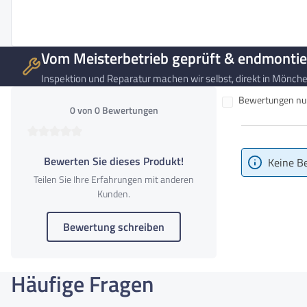
Entnehmbarer Akku
Ja
Abmessungen
187cm x 114cm x 71cm
Vom Meisterbetrieb geprüft & endmontie
Gewicht
103kg
Inspektion und Reparatur machen wir selbst, direkt in Mönchen
Bewertungen nur 
0 von 0 Bewertungen
Durchschnittliche Bewertung von 0 von 5 Sternen
Bewerten Sie dieses Produkt!
Keine B
Teilen Sie Ihre Erfahrungen mit anderen
Kunden.
Bewertung schreiben
Häufige Fragen