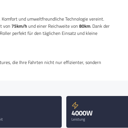
g, Komfort und umweltfreundliche Technologie vereint.
it von
75km/h
und einer Reichweite von
80km
. Dank der
Roller perfekt für den täglichen Einsatz und kleine
es, die Ihre Fahrten nicht nur effizienter, sondern
Fahrzeug nicht nur einen coolen Look, sondern sorgen
r, dass Sie auch bei Dunkelheit und schlechten
 bei Dunkelheit und schlechtem Wetter frühzeitig
4000W
it
Leistung
 im Straßenverkehr immer gehört werden und sicher