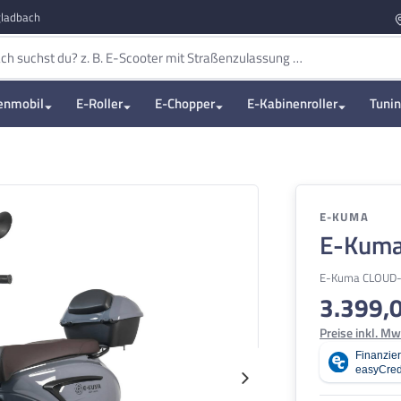
ladbach
enmobil
E-Roller
E-Chopper
E-Kabinenroller
Tuni
E-KUMA
E-Kuma
E-Kuma CLOUD-S
3.399,
Regulärer Pre
Preise inkl. Mw