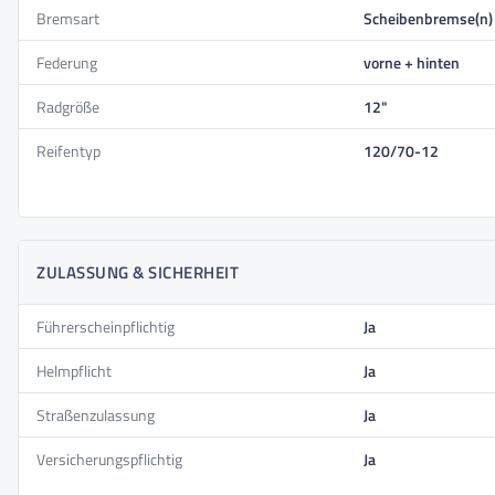
Technisches Merkmal
Details
Bremsart
Scheibenbremse(n)
Farbe
Grau
Federung
vorne + hinten
Maximales Benutzergewicht
150kg
Radgröße
12"
Reichweite
80km
Reifentyp
120/70-12
Geschwindigkeit
75km/h
Motor
Heckantrieb
Nennleistung
4000W
ZULASSUNG & SICHERHEIT
Peakleistung
5500W
Batteriespannung
72V
Führerscheinpflichtig
Ja
Akkutyp
Lithium-Ionen
Helmpflicht
Ja
Akkukapazität
40Ah
Straßenzulassung
Ja
Akkukapazität (Wh)
2880Wh
Versicherungspflichtig
Ja
Akkuladezeit
5 Stunden