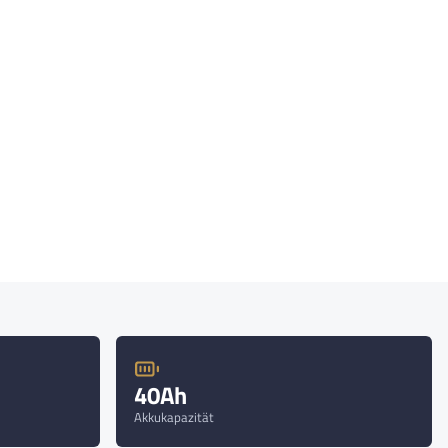
40Ah
Akkukapazität