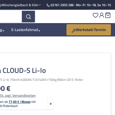
Mönchengladbach & Köln
02161 2955 286
· Mo–Fr 10–18, Sa 10–15
Du hast 
Wa
ng
E-Lastenfahrrad
Werkstatt-Termin
 CLOUD-S Li-Io
 Li-Io 75kmh/4000W/72V/40Ah/150kg/80km GR E-Roller
00 €
is:
St. zzgl. Versandkosten