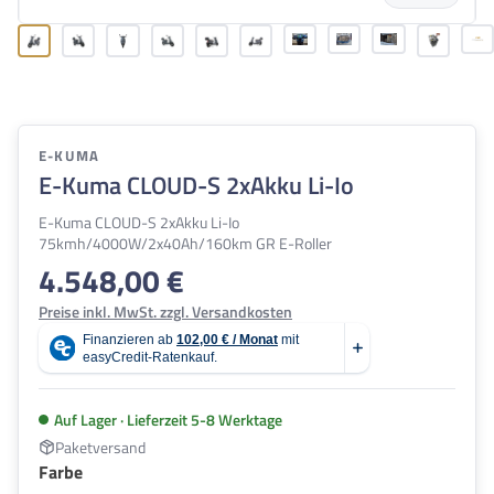
E-KUMA
E-Kuma CLOUD-S 2xAkku Li-Io
E-Kuma CLOUD-S 2xAkku Li-Io
75kmh/4000W/2x40Ah/160km GR E-Roller
4.548,00 €
Regulärer Preis:
Preise inkl. MwSt. zzgl. Versandkosten
Auf Lager · Lieferzeit 5-8 Werktage
Paketversand
auswählen
Farbe