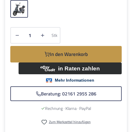
Grau
Produkt Anzahl: Gib den gewünschten Wert e
Stk
In den Warenkorb
Beratung: 02161 2955 286
Rechnung · Klarna · PayPal
Zum Merkzettel hinzufügen