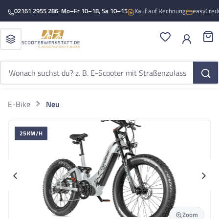
Zum Hauptinhalt springen
02161 2955 286
· Mo–Fr 10–18, Sa 10–15
Kauf auf Rechnung
easyCred
Du hast 0 Produ
War
E-Bike
Neu
CYRUSHER
Bildergalerie überspringen
Cyrusher Trax E-Bike
25KM/H
Cyrusher Trax E-Bike GR 26" 52V/20Ah/1040Wh/150kg 120km Citybike
Zoom