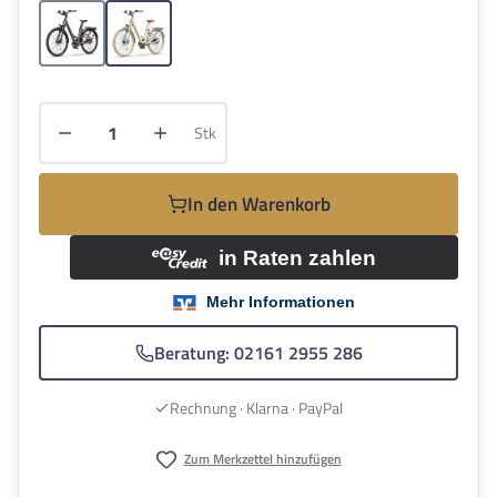
Grau
Latte
Produkt Anzahl: Gib den gewünschten Wert e
Stk
In den Warenkorb
Beratung: 02161 2955 286
Rechnung · Klarna · PayPal
Zum Merkzettel hinzufügen