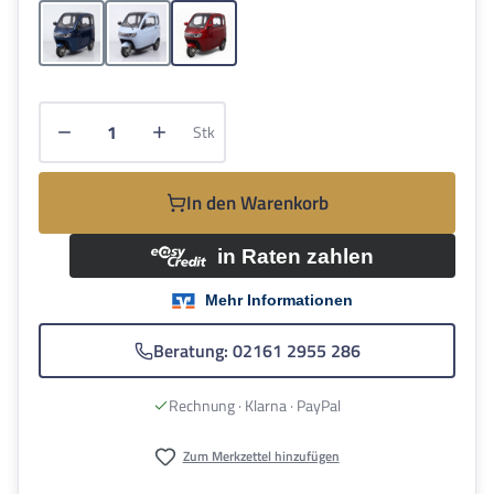
Blau
Hellblau
Rot
Produkt Anzahl: Gib den gewünschten Wert e
Stk
In den Warenkorb
Beratung: 02161 2955 286
Rechnung · Klarna · PayPal
Zum Merkzettel hinzufügen