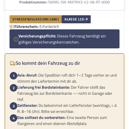
Produktnummer:
SWMG-SW-MATRIX3-V2-58-RT-0000
STRASSENZULASSUNG (ABE)
KLASSE L2E-P
Führerschein:
Erforderlich
Versicherungspflicht:
Dieses Fahrzeug benötigt ein
gültiges Versicherungskennzeichen.
So kommt dein Fahrzeug zu dir
Avis-Anruf:
Die Spedition ruft dich 1–2 Tage vorher an und
stimmt den Liefertermin mit dir ab.
Lieferung frei Bordsteinkante:
Der Fahrer stellt das
Fahrzeug bis zur Bordsteinkante — nicht in Garage oder
Hof.
Zeitfenster:
Du bekommst ein Lieferfenster (werktags, i. d.
R. 8–16 Uhr). Bitte sei erreichbar.
Das solltest du vorbereiten:
Eine zweite Person zum
Rangieren und einen ebenen Abstellplatz.