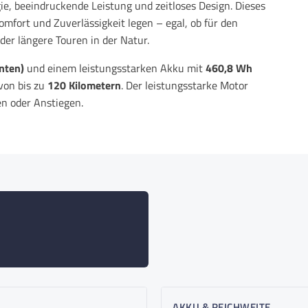
e, beeindruckende Leistung und zeitloses Design. Dieses
Komfort und Zuverlässigkeit legen – egal, ob für den
der längere Touren in der Natur.
nten)
und einem leistungsstarken Akku mit
460,8 Wh
von bis zu
120 Kilometern
. Der leistungsstarke Motor
en oder Anstiegen.
ales Benutzergewicht von
250 Kilogramm
, während es
eibt. Die hochwertige Verarbeitung und die durchdachte
ilität.
t, für die die Marke
PIXAR
bekannt ist. Mit seiner
nachhaltiger Mobilität ist es der ideale Begleiter für
zuverlässigen
sind.
E-Bike
ser“ von PIXAR
– leistungsstark, komfortabel und
tdecke die Welt auf ganz neue Weise!
AKKU & REICHWEITE