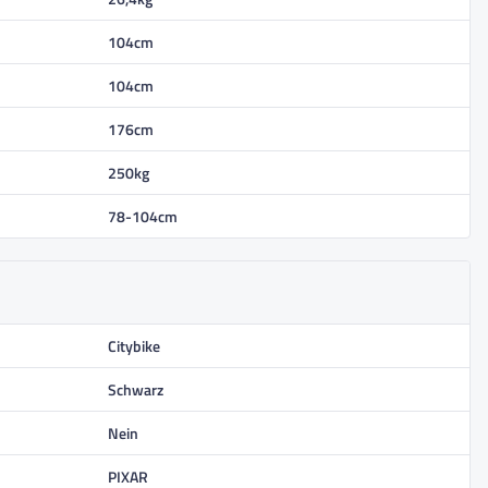
104cm
104cm
176cm
250kg
78-104cm
Citybike
Schwarz
Nein
PIXAR