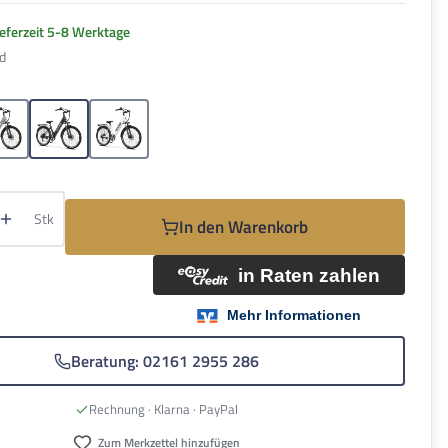
ieferzeit 5-8 Werktage
d
hlen
Grau
Schwarz
Weiss
Anzahl: Gib den gewünschten Wert ein oder be
Stk
In den Warenkorb
Beratung: 02161 2955 286
Rechnung · Klarna · PayPal
Zum Merkzettel hinzufügen