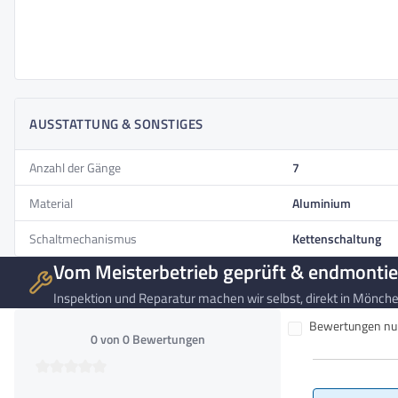
Akkukapazität
12,8Wh
Akkukapazität (Wh)
460,8 Wh
Akkuladezeit
4-5 Stunden
Entnehmbarer Akku
Ja
Abmessungen
176 x 67 x 104 cm (LxBxH)
Gewicht
AUSSTATTUNG & SONSTIGES
26,4 kg
Anzahl der Gänge
7
Material
Aluminium
Schaltmechanismus
Kettenschaltung
Vom Meisterbetrieb geprüft & endmontie
Inspektion und Reparatur machen wir selbst, direkt in Mönchen
Bewertungen nur 
0 von 0 Bewertungen
Durchschnittliche Bewertung von 0 von 5 Sternen