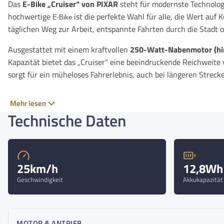
Das
E-Bike „Cruiser“ von PIXAR
steht für modernste Technologi
hochwertige
ist die perfekte Wahl für alle, die Wert auf 
E-Bike
täglichen Weg zur Arbeit, entspannte Fahrten durch die Stadt o
Ausgestattet mit einem kraftvollen
250-Watt-Nabenmotor (hi
Kapazität bietet das „Cruiser“ eine beeindruckende Reichweite 
sorgt für ein müheloses Fahrerlebnis, auch bei längeren Streck
Dank seiner robusten Bauweise trägt das „Cruiser“ ein maxim
Mehr lesen
mit einem Gewicht von nur
26,4 Kilogramm
angenehm leicht bl
Technische Daten
Ergonomie sorgen für optimalen Fahrkomfort und maximale Stab
Das
„Cruiser“ verkörpert die Qualität und Innovationskraf
E-Bike
Kombination aus leistungsstarker Technik, stilvollem Design und 
Pendler, Freizeitfahrer und alle, die auf der Suche nach einem 
25km/h
12,8Wh
Geschwindigkeit
Akkukapazität
Erlebe jetzt die Freiheit auf zwei Rädern mit dem
E-Bike „Crui
nachhaltig. Starte in eine neue Dimension der Mobilität und en
Highlights
MOTOR & ANTRIEB