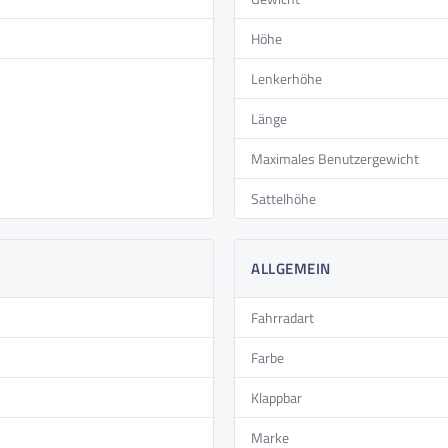
Höhe
tet ausreichend Platz für Ihre Taschen und Einkäufe,
Lenkerhöhe
t – die Tretunterstützung sorgt für eine sanfte und
s Fahren erleichtert!
Länge
Maximales Benutzergewicht
Sattelhöhe
ALLGEMEIN
Fahrradart
Farbe
Klappbar
Marke