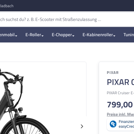
ladbach
enmobil
E-Roller
E-Chopper
E-Kabinenroller
Tuni
PIXAR
PIXAR C
PIXAR Cruiser E
799,00
Verkaufspreis
Preise inkl. Mw