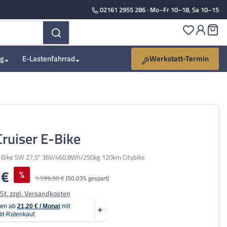
02161 2955 286
· Mo–Fr 10–18, Sa 10–15
Du hast 
Wa
ng
E-Lastenfahrrad
Werkstatt-Termin
ruiser E-Bike
-Bike SW 27,5" 36V/460,8Wh/250kg 120km Citybike
 €
:
%
Regulärer Preis:
1.599,00 €
(50.03% gespart)
St. zzgl. Versandkosten