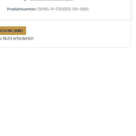
Produktnummer:
SWMG-PI-CRUISER-SW-0000
SSUNG (ABE)
:
Nicht erforderlich