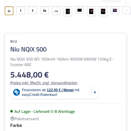
NIU
Niu NQiX 500
Niu NQiX 500 WS 100kmh 160km 9000W 9900W 150kg E-
Scooter ABE
5.448,00 €
Regulärer Preis:
Preise inkl. MwSt. zzgl. Versandkosten
Auf Lager · Lieferzeit 5-8 Werktage
Paketversand
auswählen
Farbe