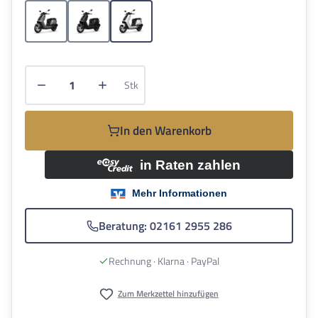
Grau
Schwarz
Weiss
Produkt Anzahl: Gib den gewünschten Wert e
Stk
In den Warenkorb
Beratung: 02161 2955 286
Rechnung · Klarna · PayPal
Zum Merkzettel hinzufügen